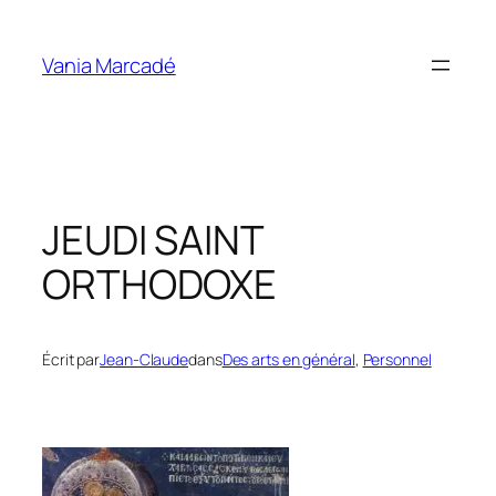
Aller
au
Vania Marcadé
contenu
JEUDI SAINT
ORTHODOXE
Écrit par
Jean-Claude
dans
Des arts en général
, 
Personnel