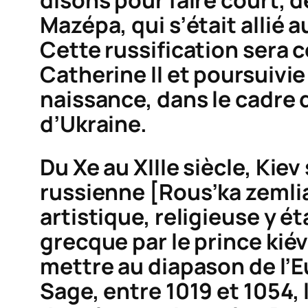
disons pour faire court, d
Mazépa, qui s’était allié a
Cette russification sera 
Catherine II et poursuivie
naissance, dans le cadre 
d’Ukraine.
Du Xe au XIIIe siècle, Kiev 
russienne
[
Rous’ka zemli
artistique, religieuse y é
grecque par le prince kié
mettre au diapason de l’Eu
Sage, entre 1019 et 1054, 