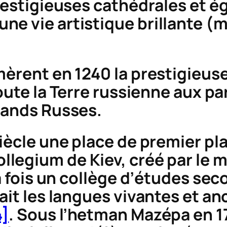
prestigieuses cathédrales et é
ne vie artistique brillante (
mèrent en 1240 la prestigieuse
oute la
Terre russienne
aux par
rands Russes.
iècle une place de premier pla
ollegium
de Kiev, créé par le 
la fois un collège d’études sec
ait les langues vivantes et anc
4]
. Sous l’hetman Mazépa en 17