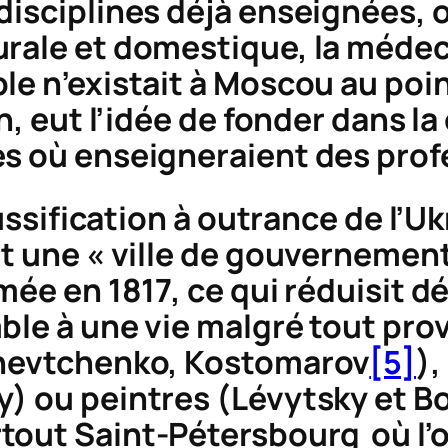
isciplines déjà enseignées, on
rale et domestique, la médecin
e n’existait à Moscou au point
ch, eut l’idée de fonder dans l
es où enseigneraient des prof
russification à outrance de l’U
nt une « ville de gouvernement
mée en 1817, ce qui réduisit dé
le à une vie malgré tout provi
Chevtchenko, Kostomarov
[5]
)
y) ou peintres (Lévytsky et B
tout Saint-Pétersbourg où l’o