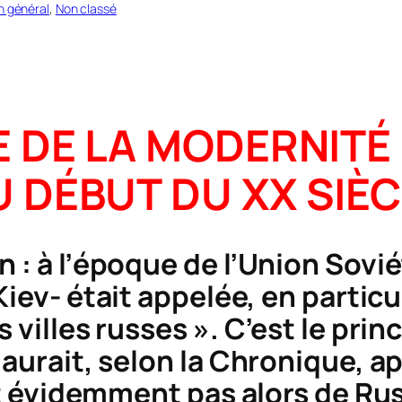
n général
, 
Non classé
LE DE LA MODERNITÉ
 DÉBUT DU XX SIÈ
 : à l’époque de l’Union Sovié
Kiev- était appelée, en partic
 villes russes ». C’est le prin
 aurait, selon la Chronique, ap
ait évidemment pas alors de Rus