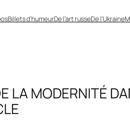
pos
Billets d’humeur
De l’art russe
De l’Ukraine
M
 DE LA MODERNITÉ D
CLE