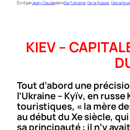
Écrit par
Jean-Claude
dans
De l’Ukraine
, 
De la Russie
, 
Des arts e
KIEV – CAPITA
DU
Tout d’abord une précision
l’Ukraine –
Kyïv
, en russe 
touristiques, « la mère des
au début du Xe siècle, qui
sa principauté : il n’y av