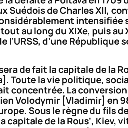
e la défaite à Poltava en 1709
ux Suédois de Charles XII, contr
considérablement intensifiée 
 tout au long du XIXe, puis au
de l’URSS, d’une République s
sera de fait la capitale de la
Ro
a
]. Toute la vie politique, socia
tait concentrée. La conversion
vien Volodymir [Vladimir] en 9
rope. Sous le règne du fils de
la capitale de la
Rous’,
Kiev, v