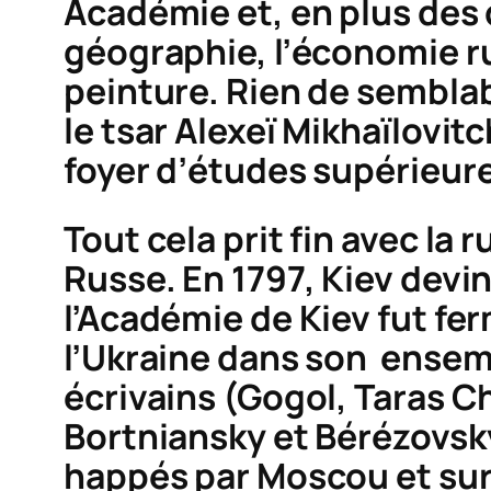
Académie et, en plus des d
géographie, l’économie ru
peinture. Rien de semblabl
le tsar Alexeï Mikhaïlovit
foyer d’études supérieur
Tout cela prit fin avec la 
Russe. En 1797, Kiev devi
l’Académie de Kiev fut fer
l’Ukraine dans son ensemb
écrivains (Gogol, Taras 
Bortniansky et Bérézovsk
happés par Moscou et sur