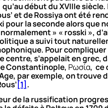
 qu’au début du XVIIIe siècle. I
ous’
et de
Rossiya
ont été re
ki
pour la seconde alors que n
« normalement » «
rosski
», d’a
itique a suivi tout naturelle
ophonique. Pour compliquer l
le centre, s’appelait en grec, 
e Constantinople,
Ρωσία
,
ce 
Age, par exemple, on trouve d
Rous’
[1]
.
veur de la russification progres