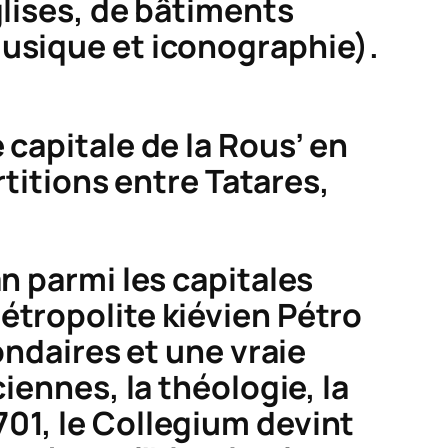
glises, de bâtiments
musique et iconographie).
 capitale de la
Rous’
en
titions entre Tatares,
n parmi les capitales
métropolite kiévien Pétro
ondaires et une vraie
iennes, la théologie, la
01, le
Collegium
devint