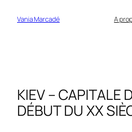
Aller
au
Vania Marcadé
A pro
contenu
KIEV – CAPITALE
DÉBUT DU XX SIÈ