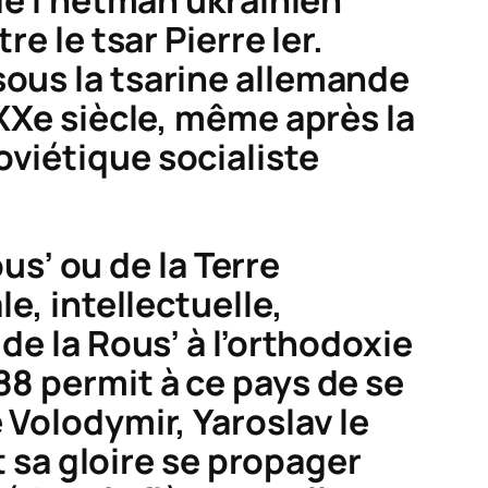
 de l’hetman ukrainien
e le tsar Pierre Ier.
sous la tsarine allemande
 XXe siècle, même après la
oviétique socialiste
us’
ou de la
Terre
le, intellectuelle,
 de la
Rous’
à l’orthodoxie
88 permit à ce pays de se
 Volodymir, Yaroslav le
it sa gloire se propager