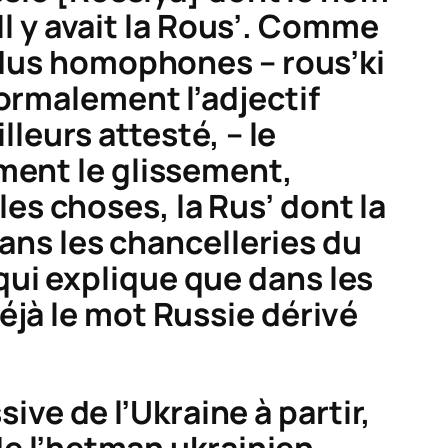
l y avait la
Rous’
. Comme
ndus homophones –
rous’ki
ormalement l’adjectif
illeurs attesté, – le
ment le glissement,
es choses, la
Rus’
dont la
dans les chancelleries du
qui explique que dans les
éjà le mot
Russie
dérivé
sive de l’Ukraine à partir,