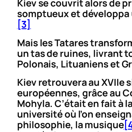
Kiev se couvrit alors de 
somptueux et développa u
[3]
Mais les Tatares transfor
un tas de ruines, livrant t
Polonais, Lituaniens et G
Kiev retrouvera au XVIIe s
européennes, grâce au
C
Mohyla. C’était en fait à 
université où l’on enseign
philosophie, la musique
[