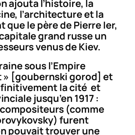
 ajouta l’histoire, la
e, l’architecture et la
 que le père de Pierre Ier,
a capitale grand russe un
esseurs venus de Kiev.
kraine sous l’Empire
 » [
goubernski gorod
] et
finitivement la cité et
nciale jusqu’en 1917 :
, compositeurs (comme
orovykovsky) furent
n pouvait trouver une