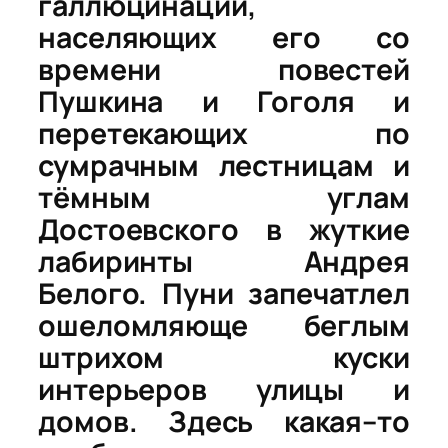
галлюцинаций
,
населяющих
его
со
времени
повестей
Пушкина
и
Гоголя
и
перетекающих
по
сумрачным
лестницам
и
тёмным
углам
Достоевского
в
жуткие
лабиринты
Андрея
Белого
.
Пуни
запечатлел
ошеломляюще
беглым
штрихом
куски
интерьеров
улицы
и
домов
.
Здесь
какая
–
то