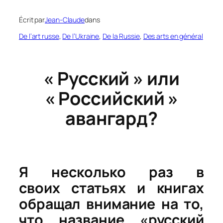
Écrit par
Jean-Claude
dans
De l’art russe
, 
De l’Ukraine
, 
De la Russie
, 
Des arts en général
« Русский » или
« Российский »
авангард?
Я несколько раз в
своих статьях и книгах
обращал внимание на то,
что название «русский