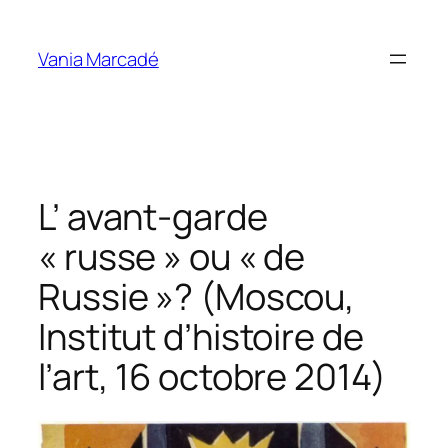
Aller
au
Vania Marcadé
contenu
L’ avant-garde
« russe » ou « de
Russie »? (Moscou,
Institut d’histoire de
l’art, 16 octobre 2014)