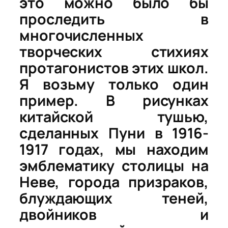
это
можно
было
бы
проследить
в
многочисленных
творческих
стихиях
протагонистов
этих
школ
.
Я
возьму
только
один
пример
.
В
рисунках
китайской
тушью
,
сделанных
Пуни
в
1916-
1917
годах
,
мы
находим
эмблематику
столицы
на
Неве
,
города
призраков
,
блуждающих
теней
,
двойников
и