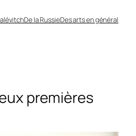
alévitch
De la Russie
Des arts en général
 deux premières