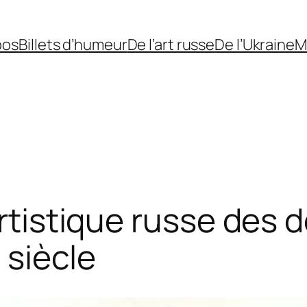
pos
Billets d’humeur
De l’art russe
De l’Ukraine
M
artistique russe des
 siècle