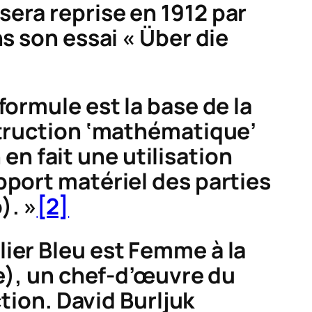
era reprise en 1912 par
s son essai « Über die
formule est la base de la
struction ‘mathématique’
 en fait une utilisation
pport matériel des parties
). »
[2]
lier Bleu
est
Femme à la
ue), un chef-d’œuvre du
ction. David Burljuk