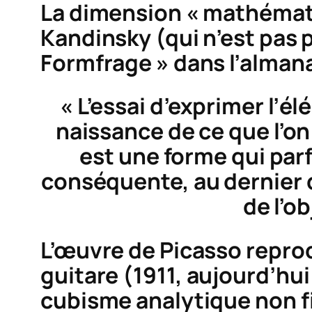
La dimension « mathématiq
Kandinsky (qui n’est pas p
Formfrage » dans l’alma
« L’essai d’exprimer l’é
naissance de ce que l’o
est une forme qui parfo
conséquente, au dernier d
de l’o
L’œuvre de Picasso repro
guitare
(1911, aujourd’hui
cubisme analytique non fig