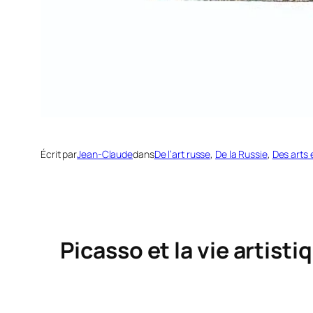
Écrit par
Jean-Claude
dans
De l’art russe
, 
De la Russie
, 
Des arts 
Picasso et la vie artis