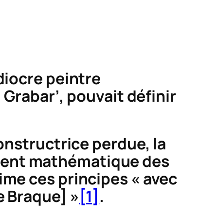
diocre peintre
 Grabar’, pouvait définir
constructrice perdue, la
ement mathématique des
ime ces principes « avec
e Braque] »
[1]
.