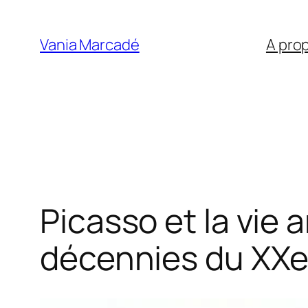
Aller
au
Vania Marcadé
A pro
contenu
Picasso et la vie 
décennies du XXe