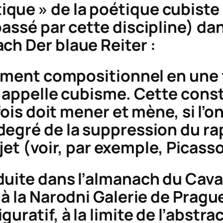
ue » de la poétique cubiste s
assé par cette discipline) dan
nach
Der blaue Reiter
:
lément compositionnel en une 
n appelle cubisme. Cette con
is doit mener et mène, si l’on
egré de la suppression du ra
bjet (voir, par exemple, Picasso
duite dans l’almanach du
Cava
 à la Narodni Galerie de Prag
uratif, à la limite de l’abstra