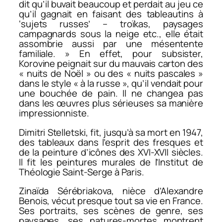
dit qu’il buvait beaucoup et perdait au jeu ce
qu’il gagnait en faisant des tableautins à
‘sujets russes’ – troïkas, paysages
campagnards sous la neige etc., elle était
assombrie aussi par une mésentente
familiale. » En effet, pour subsister,
Korovine peignait sur du mauvais carton des
« nuits de Noël » ou des « nuits pascales »
dans le style « à la russe », qu’il vendait pour
une bouchée de pain. Il ne changea pas
dans les œuvres plus sérieuses sa manière
impressionniste.
Dimitri Stelletski, fit, jusqu’à sa mort en 1947,
des tableaux dans l’esprit des fresques et
de la peinture d’icônes des XVI-XVII siècles.
Il fit les peintures murales de l’Institut de
Théologie Saint-Serge à Paris.
Zinaïda Sérébriakova, nièce d’Alexandre
Benois, vécut presque tout sa vie en France.
Ses portraits, ses scènes de genre, ses
paysages, ses natures-mortes montrent