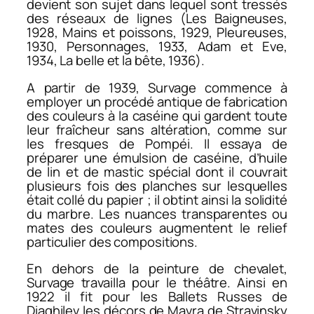
devient son sujet dans lequel sont tressés
des réseaux de lignes (
Les Baigneuses
,
1928,
Mains et poissons
, 1929,
Pleureuses
,
1930,
Personnages
, 1933,
Adam et Eve
,
1934,
La belle et la bête
, 1936).
A partir de 1939, Survage commence à
employer un procédé antique de fabrication
des couleurs à la caséine qui gardent toute
leur fraîcheur sans altération, comme sur
les fresques de Pompéi. Il essaya de
préparer une émulsion de caséine, d’huile
de lin et de mastic spécial dont il couvrait
plusieurs fois des planches sur lesquelles
était collé du papier ; il obtint ainsi la solidité
du marbre. Les nuances transparentes ou
mates des couleurs augmentent le relief
particulier des compositions.
En dehors de la peinture de chevalet,
Survage travailla pour le théâtre. Ainsi en
1922 il fit pour les Ballets Russes de
Diaghilev les décors de
Mavra
de Stravinsky