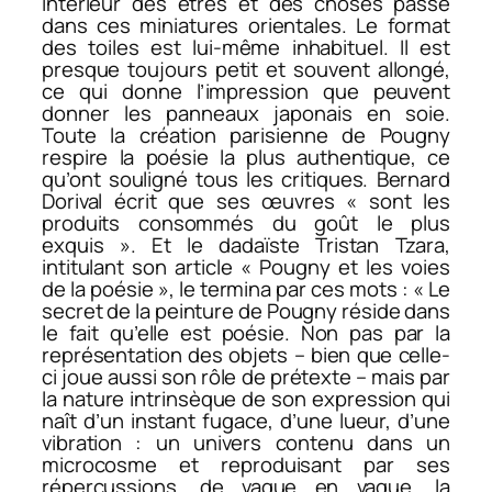
intérieur des êtres et des choses passe
dans ces miniatures orientales. Le format
des toiles est lui-même inhabituel. Il est
presque toujours petit et souvent allongé,
ce qui donne l’impression que peuvent
donner les panneaux japonais en soie.
Toute la création parisienne de Pougny
respire la poésie la plus authentique, ce
qu’ont souligné tous les critiques. Bernard
Dorival écrit que ses œuvres « sont les
produits consommés du goût le plus
exquis ». Et le dadaïste Tristan Tzara,
intitulant son article « Pougny et les voies
de la poésie », le termina par ces mots : « Le
secret de la peinture de Pougny réside dans
le fait qu’elle est poésie. Non pas par la
représentation des objets – bien que celle-
ci joue aussi son rôle de prétexte – mais par
la nature intrinsèque de son expression qui
naît d’un instant fugace, d’une lueur, d’une
vibration : un univers contenu dans un
microcosme et reproduisant par ses
répercussions, de vague en vague, la