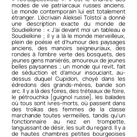
modes de vie patriarcaux russes anciens.
Le monde contemporain lui est totalement
étranger. L’écrivain Alekseï Tolstoï a donné
une description exacte du monde de
Soudieïkine : « J’ai devant moi un tableau e
Soudieïkine ; il y a là le monde merveilleux,
plein de poésie et d’humour des paysages
anciens, des manoirs seigneuriaux, des
rondes à l’ombre verte des bosquets, des
jeunes gens maniérés, amoureux de jeunes
belles paysannes ; un monde qui revit, fait
de séduction et d’amour insouciant, au-
dessus duquel Cupidon, choyé dans les
édredons des grands-mères, bande son
arc. Il y a là des foires, des tréteaux de foire,
le
pétrouchka
[guignol russe], les balades
où tous sont ivres-morts, où passent dans
des troïkas des femmes de la classe
marchande toutes vermeilles, tandis qu’un
fonctionnaire au nez en trompette,
languissant de désir, les suit du regard. Il y a
de hautes chambres petites bourgeoises