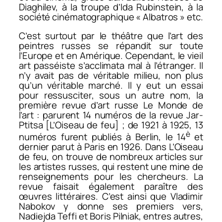
Diaghilev, à la troupe d’Ida Rubinstein, à la
société cinématographique « Albatros » etc.
C’est surtout par le théâtre que l’art des
peintres russes se répandit sur toute
l’Europe et en Amérique. Cependant, le vieil
art passéiste s’acclimata mal à l’étranger. Il
n’y avait pas de véritable milieu, non plus
qu’un véritable marché. Il y eut un essai
pour ressusciter, sous un autre nom, la
première revue d’art russe
Le Monde de
l’art
: parurent 14 numéros de la revue
Jar-
Ptitsa
[
L’Oiseau de feu
] ; de 1921 à 1925, 13
è
numéros furent publiés à Berlin, le 14
et
dernier parut à Paris en 1926. Dans
L’Oiseau
de feu
, on trouve de nombreux articles sur
les artistes russes, qui restent une mine de
renseignements pour les chercheurs. La
revue faisait également paraître des
œuvres littéraires. C’est ainsi que Vladimir
Nabokov y donne ses premiers vers,
Nadiejda Teffi et Boris Pilniak, entres autres,