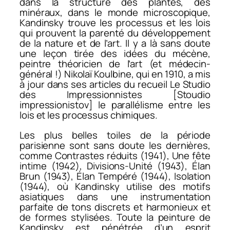
dans la structure des plantes, des
minéraux, dans le monde microscopique,
Kandinsky trouve les processus et les lois
qui prouvent la parenté du développement
de la nature et de l’art. Il y a là sans doute
une leçon tirée des idées du mécène,
peintre théoricien de l’art (et médecin-
général !) Nikolaï Koulbine, qui en 1910, a mis
à jour dans ses articles du recueil
Le Studio
des Impressionnistes
[
Stoudio
impressionistov
] le parallélisme entre les
lois et les processus chimiques.
Les plus belles toiles de la période
parisienne sont sans doute les dernières,
comme
Contrastes
réduits
(1941),
Une fête
intime
(1942),
Divisions-Unité
(1943),
Élan
Brun
(1943),
Élan Tempéré
(1944),
Isolation
(1944), où Kandinsky utilise des motifs
asiatiques dans une instrumentation
parfaite de tons discrets et harmonieux et
de formes stylisées. Toute la peinture de
Kandinsky est pénétrée d’un esprit