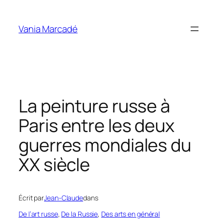
Aller
au
Vania Marcadé
contenu
La peinture russe à
Paris entre les deux
guerres mondiales du
XX siècle
Écrit par
Jean-Claude
dans
De l’art russe
, 
De la Russie
, 
Des arts en général