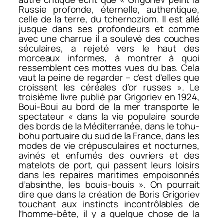
Russie profonde, éternelle, authentique,
celle de la terre, du tchernoziom. Il est allé
jusque dans ses profondeurs et comme
avec une charrue il a soulevé des couches
séculaires, a rejeté vers le haut des
morceaux informes, à montrer à quoi
ressemblent ces mottes vues du bas. Cela
vaut la peine de regarder – c’est d’elles que
croissent les céréales d’or russes ». Le
troisième livre publié par Grigoriev en 1924,
Boui-Boui au bord de la mer
transporte le
spectateur « dans la vie populaire sourde
des bords de la Méditerranée, dans le tohu-
bohu portuaire du sud de la France, dans les
modes de vie crépusculaires et nocturnes,
avinés et enfumés des ouvriers et des
matelots de port, qui passent leurs loisirs
dans les repaires maritimes empoisonnés
d’absinthe, les bouis-bouis ». On pourrait
dire que dans la création de Boris Grigoriev
touchant aux instincts incontrôlables de
l’homme-bête, il y a quelque chose de la