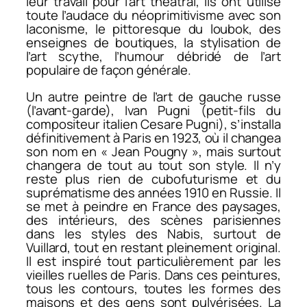
leur travail pour l’art théâtral, ils ont utilisé
toute l’audace du néoprimitivisme avec son
laconisme, le pittoresque du loubok, des
enseignes de boutiques, la stylisation de
l’art scythe, l’humour débridé de l’art
populaire de façon générale.
Un autre peintre de l’art de gauche russe
(l’avant-garde), Ivan Pugni (petit-fils du
compositeur italien Cesare Pugni), s’installa
définitivement à Paris en 1923, où il changea
son nom en « Jean Pougny », mais surtout
changera de tout au tout son style. Il n’y
reste plus rien de cubofuturisme et du
suprématisme des années 1910 en Russie. Il
se met à peindre en France des paysages,
des intérieurs, des scènes parisiennes
dans les styles des Nabis, surtout de
Vuillard, tout en restant pleinement original.
Il est inspiré tout particulièrement par les
vieilles ruelles de Paris. Dans ces peintures,
tous les contours, toutes les formes des
maisons et des gens sont pulvérisées. La