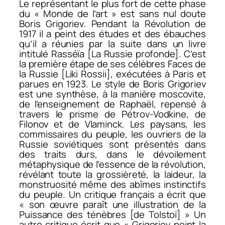
Le représentant le plus fort de cette phase
du « Monde de l’art » est sans nul doute
Boris Grigoriev. Pendant la Révolution de
1917 il a peint des études et des ébauches
qu’il a réunies par la suite dans un livre
intitulé Rasséïa [La Russie profonde]. C’est
la première étape de ses célèbres
Faces de
la Russie
[Liki Rossii], exécutées à Paris et
parues en 1923. Le style de Boris Grigoriev
est une synthèse, à la manière moscovite,
de l’enseignement de Raphaël, repensé à
travers le prisme de Pétrov-Vodkine, de
Filonov et de Vlaminck. Les paysans, les
commissaires du peuple, les ouvriers de la
Russie soviétiques sont présentés dans
des traits durs, dans le dévoilement
métaphysique de l’essence de la révolution,
révélant toute la grossièreté, la laideur, la
monstruosité même des abîmes instinctifs
du peuple. Un critique français a écrit que
« son œuvre paraît une illustration de la
Puissance des ténèbres
[de Tolstoï] » Un
autre critique écrit que « Grigoriev peint la