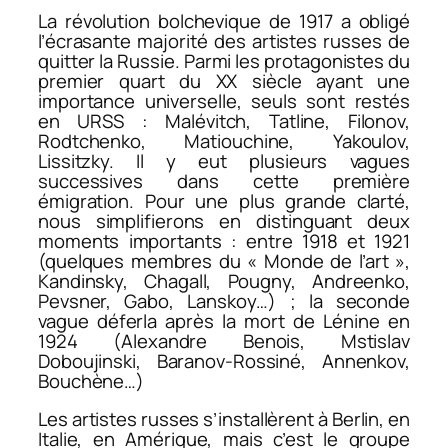
La révolution bolchevique de 1917 a obligé
l’écrasante majorité des artistes russes de
quitter la Russie. Parmi les protagonistes du
premier quart du XX siècle ayant une
importance universelle, seuls sont restés
en URSS : Malévitch, Tatline, Filonov,
Rodtchenko, Matiouchine, Yakoulov,
Lissitzky. Il y eut plusieurs vagues
successives dans cette première
émigration. Pour une plus grande clarté,
nous simplifierons en distinguant deux
moments importants : entre 1918 et 1921
(quelques membres du « Monde de l’art »,
Kandinsky, Chagall, Pougny, Andreenko,
Pevsner, Gabo, Lanskoy…) ; la seconde
vague déferla après la mort de Lénine en
1924 (Alexandre Benois, Mstislav
Doboujinski, Baranov-Rossiné, Annenkov,
Bouchène…)
Les artistes russes s’installèrent à Berlin, en
Italie, en Amérique, mais c’est le groupe