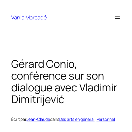
Aller
au
Vania Marcadé
contenu
Gérard Conio,
conférence sur son
dialogue avec Vladimir
Dimitrijević
Écrit par
Jean-Claude
dans
Des arts en général
, 
Personnel