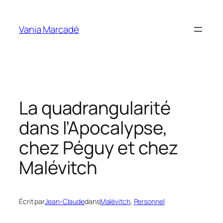
Aller
au
Vania Marcadé
contenu
La quadrangularité
dans l’Apocalypse,
chez Péguy et chez
Malévitch
Écrit par
Jean-Claude
dans
Malévitch
, 
Personnel