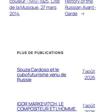
couleur -1910-1925, Cité
History of the
de la Musique, 27 mars
Russian Avant-
2014
Garde
→
PLUS DE PUBLICATIONS
Souza Cardoso et le
7 août
cubofuturisme venu de
2026
Russie
IGOR MARKEVITCH, LE
1 août
COMPOSITEUR ET L’HOMME,
2026