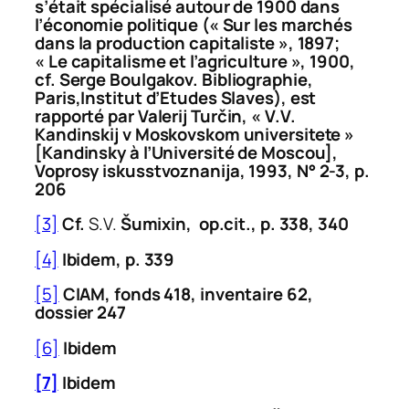
s’était spécialisé autour de 1900 dans
l’économie politique (« Sur les marchés
dans la production capitaliste », 1897;
« Le capitalisme et l’agriculture », 1900,
cf.
Serge Boulgakov. Bibliographie
,
Paris,Institut d’Etudes Slaves), est
rapporté par Valerij
Tur
č
in, « V.V.
Kandinskij v Moskovskom universitete »
[Kandinsky à l’Université de Moscou],
Voprosy iskusstvoznanija
, 1993, N° 2-3, p.
206
[3]
Cf.
S.V.
Š
umixin,
op.cit.
, p. 338, 340
[4]
Ibidem
, p. 339
[5]
CIAM, fonds 418, inventaire 62,
dossier 247
[6]
Ibidem
[7]
Ibidem