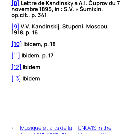
[8]
Lettre de Kandinsky à A.I.
Č
uprov du 7
novembre 1895, in :
S.V.
« Š
umixin,
op.cit.
, p. 341
[9]
V.V. Kandinskij,
Stupeni
, Moscou,
1918, p. 16
[10]
Ibidem
, p. 18
[11]
Ibidem
, p. 17
[12]
Ibidem
[13]
Ibidem
←
Musique et arts de la
UNOVIS in the