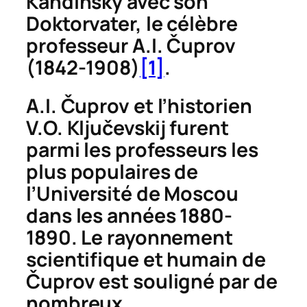
Kandinsky avec son
Doktorvater, le célèbre
professeur A.I.
Č
uprov
(1842-1908)
[1]
.
A.I.
Č
uprov et l’historien
V.O. Klju
č
evskij furent
parmi les professeurs les
plus populaires de
l’Université de Moscou
dans les années 1880-
1890. Le rayonnement
scientifique et humain de
Č
uprov est souligné par de
nombreux