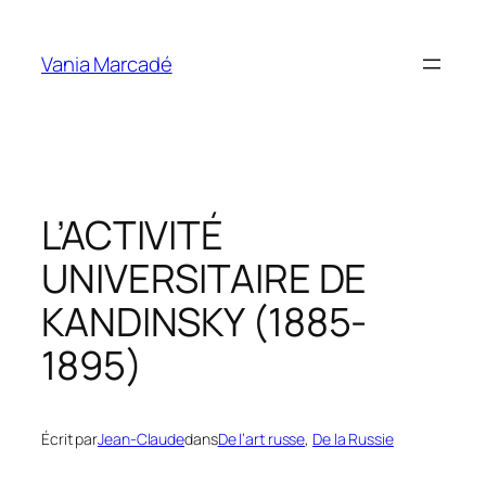
Aller
au
Vania Marcadé
contenu
L’ACTIVITÉ
UNIVERSITAIRE DE
KANDINSKY (1885-
1895)
Écrit par
Jean-Claude
dans
De l’art russe
, 
De la Russie