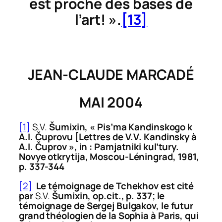
est proche des bases de
l’art! ».
[13]
JEAN-CLAUDE MARCADÉ
MAI 2004
[1]
S.V.
Š
umixin, « Pis’ma Kandinskogo k
A.I.
Č
uprovu [Lettres de V.V. Kandinsky à
A.I.
Č
uprov », in :
Pamjatniki kul’tury.
Novye otkrytija
, Moscou-Léningrad, 1981,
p. 337-344
[2]
Le témoignage de Tchekhov est cité
par
S.V.
Š
umixin,
op.cit.
, p. 337; le
témoignage de Sergej Bulgakov, le futur
grand théologien de la Sophia à Paris, qui