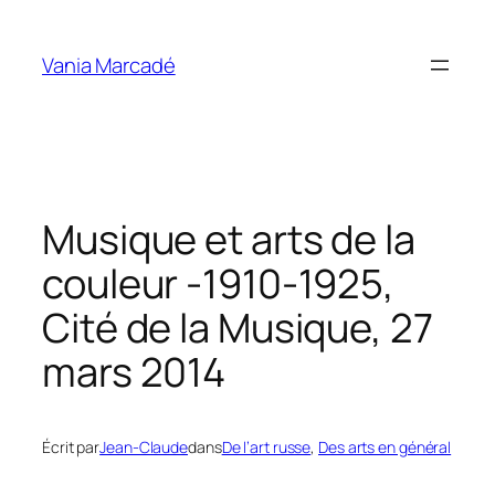
Aller
au
Vania Marcadé
contenu
Musique et arts de la
couleur -1910-1925,
Cité de la Musique, 27
mars 2014
Écrit par
Jean-Claude
dans
De l’art russe
, 
Des arts en général