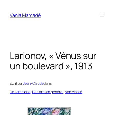
Aller
au
Vania Marcadé
contenu
Larionov, « Vénus sur
un boulevard », 1913
Écrit par
Jean-Claude
dans
De l’art russe
, 
Des arts en général
, 
Non classé