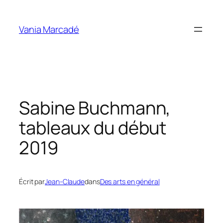
Aller
au
Vania Marcadé
contenu
Sabine Buchmann,
tableaux du début
2019
Écrit par
Jean-Claude
dans
Des arts en général