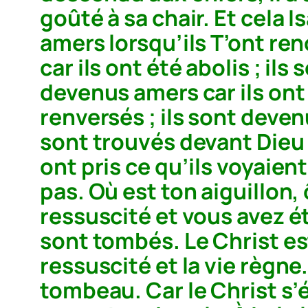
goûté à sa chair. Et cela I
amers lorsqu’ils T’ont re
car ils ont été abolis ; ils
devenus amers car ils ont 
renversés ; ils sont devenu
sont trouvés devant Dieu ; i
ont pris ce qu’ils voyaien
pas. Où est ton aiguillon, 
ressuscité et vous avez ét
sont tombés. Le Christ est
ressuscité et la vie règne.
tombeau. Car le Christ s’