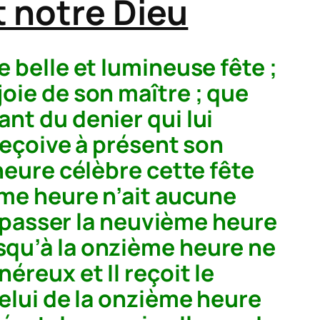
t notre Dieu
e belle et lumineuse fête ;
joie de son maître ; que
ant du denier qui lui
 reçoive à présent son
 heure célèbre cette fête
ième heure n’ait aucune
sé passer la neuvième heure
usqu’à la onzième heure ne
éreux et Il reçoit le
celui de la onzième heure