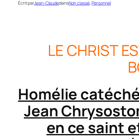
Écrit par
Jean-Claude
dans
Non classé
, 
Personnel
LE CHRIST E
В
Homélie catéchét
Jean Chrysosto
en ce saint e