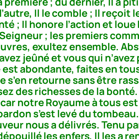
première ; du dernier, Il a piti
 l’autre, Il le comble ; Il reçoit
é ; Il honore l’action et loue
e Seigneur ; les premiers com
pauvres, exultez ensemble. Abs
avez jeûné et vous qui n’avez 
 est abondante, faites en tous
e s’en retourne sans être rass
issez des richesses de la bont
: car notre Royaume à tous es
 pardon s’est levé du tombeau
veur nous a délivrés. Tenu par e
dépouillé les enfers, Il les a 