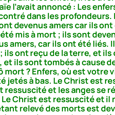
saïe l’avait annoncé : Les enfer
ncontré dans les profondeurs.
 sont devenus amers car ils ont 
été mis à mort ; ils sont deve
s amers, car ils ont été liés. I
ls ont reçu de la terre, et ils 
t, et ils sont tombés à cause d
ô mort ? Enfers, où est votre v
é jetés à bas. Le Christ est r
 ressuscité et les anges se ré
 Le Christ est ressuscité et il
étant relevé des morts est de