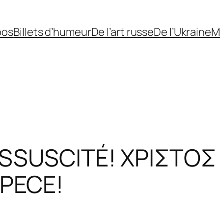
pos
Billets d’humeur
De l’art russe
De l’Ukraine
M
ESSUSCITÉ! ΧΡΙΣΤΟΣ
РЕСЕ!