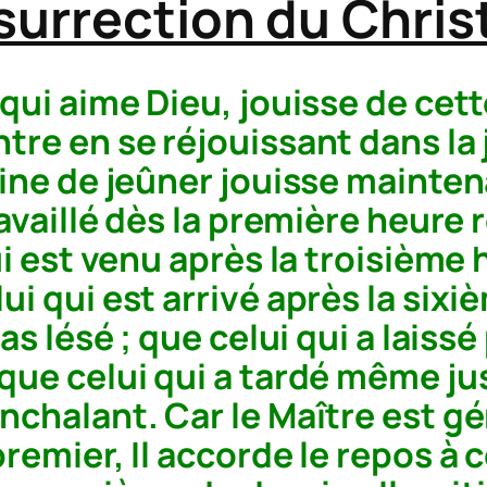
ésurrection du Chris
 qui aime Dieu, jouisse de cett
tre en se réjouissant dans la 
eine de jeûner jouisse mainten
travaillé dès la première heure
qui est venu après la troisième
ui qui est arrivé après la six
pas lésé ; que celui qui a lais
 que celui qui a tardé même j
nchalant. Car le Maître est gén
premier, Il accorde le repos à 