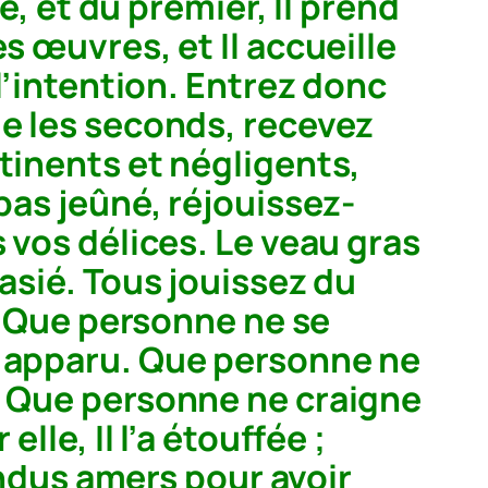
é, et du premier, Il prend
 les œuvres, et Il accueille
 l’intention. Entrez donc
me les seconds, recevez
tinents et négligents,
pas jeûné, réjouissez-
 vos délices. Le veau gras
asié. Tous jouissez du
é. Que personne ne se
t apparu. Que personne ne
. Que personne ne craigne
lle, Il l’a étouffée ;
rendus amers pour avoir