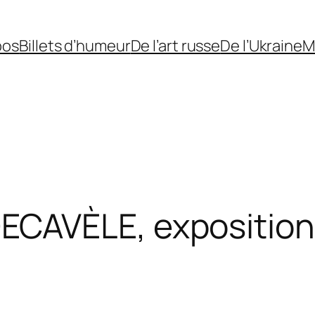
pos
Billets d’humeur
De l’art russe
De l’Ukraine
M
CAVÈLE, exposition