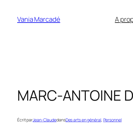
Aller
au
Vania Marcadé
A pro
contenu
MARC-ANTOINE DE
Écrit par
Jean-Claude
dans
Des arts en général
, 
Personnel