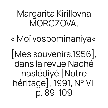
Margarita Kirillovna
MOROZOVA,
«
Moï vospominaniya
«
[Mes souvenirs,1956],
dans la revue
Naché
naslédiyé
[Notre
héritage], 1991, N° VI,
p. 89-109