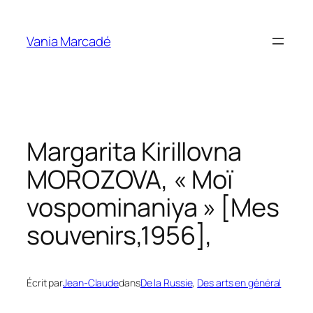
Aller
au
Vania Marcadé
contenu
Margarita Kirillovna
MOROZOVA, « Moï
vospominaniya » [Mes
souvenirs,1956],
Écrit par
Jean-Claude
dans
De la Russie
, 
Des arts en général