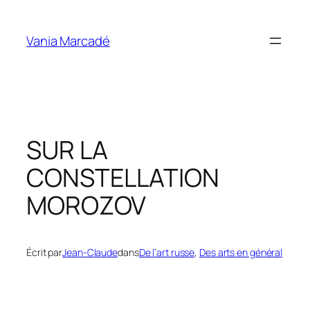
Aller
au
Vania Marcadé
contenu
SUR LA
CONSTELLATION
MOROZOV
Écrit par
Jean-Claude
dans
De l’art russe
, 
Des arts en général