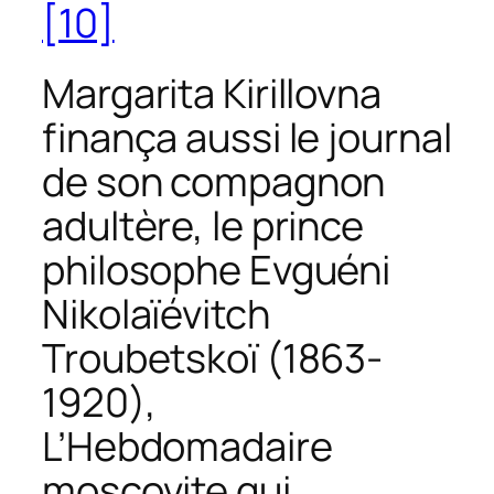
[10]
Margarita Kirillovna
finança aussi le journal
de son compagnon
adultère, le prince
philosophe Evguéni
Nikolaïévitch
Troubetskoï (1863-
1920),
L’Hebdomadaire
moscovite
qui