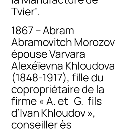
Tvier’.
1867 – Abram
Abramovitch Morozov
épouse Varvara
Alexéïevna Khloudova
(1848-1917), fille du
copropriétaire de la
firme « A. et G. fils
d’Ivan Khloudov »,
conseiller ès