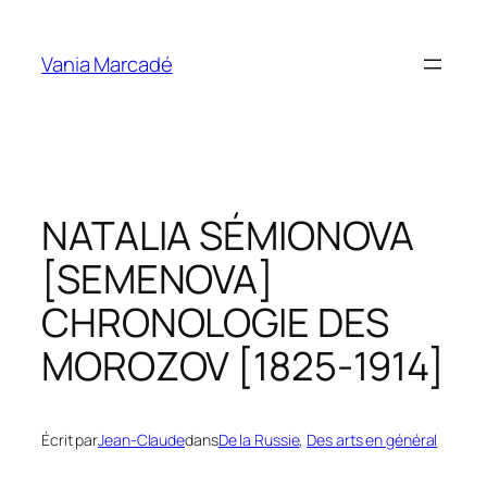
Aller
au
Vania Marcadé
contenu
NATALIA SÉMIONOVA
[SEMENOVA]
CHRONOLOGIE DES
MOROZOV [1825-1914]
Écrit par
Jean-Claude
dans
De la Russie
, 
Des arts en général