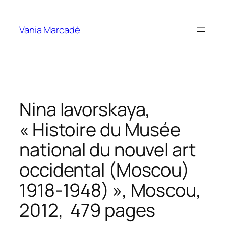
Aller
au
Vania Marcadé
contenu
Nina Iavorskaya,
« Histoire du Musée
national du nouvel art
occidental (Moscou)
1918-1948) », Moscou,
2012, 479 pages