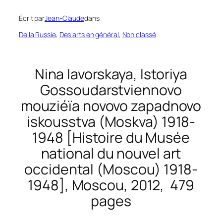
Écrit par
Jean-Claude
dans
De la Russie
, 
Des arts en général
, 
Non classé
Nina Iavorskaya,
Istoriya
Gossoudarstviennovo
mouziéïa novovo zapadnovo
iskousstva (Moskva) 1918-
1948
[Histoire du Musée
national du nouvel art
occidental (Moscou) 1918-
1948], Moscou, 2012, 479
pages