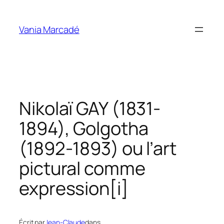
Aller
au
Vania Marcadé
contenu
Nikolaï GAY (1831-
1894), Golgotha
(1892-1893) ou l’art
pictural comme
expression[i]
Écrit par
Jean-Claude
dans