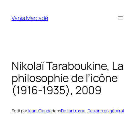
Aller
au
Vania Marcadé
contenu
Nikolaï Taraboukine, La
philosophie de l’icône
(1916-1935), 2009
Écrit par
Jean-Claude
dans
De l’art russe
, 
Des arts en général