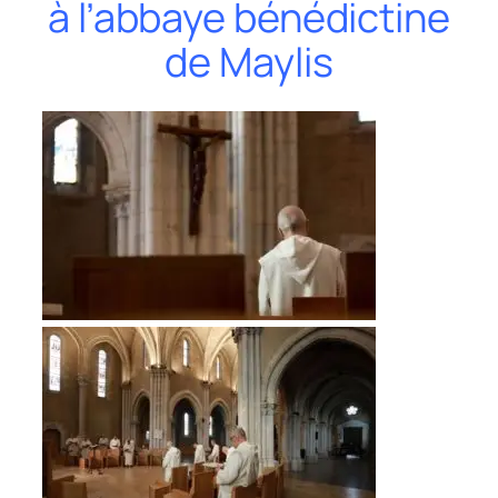
à l’abbaye bénédicti
ne
de Maylis