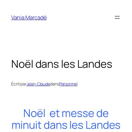
Aller
au
Vania Marcadé
contenu
Noël dans les Landes
Écrit par
Jean-Claude
dans
Personnel
Noël et messe de
minuit dans les Landes