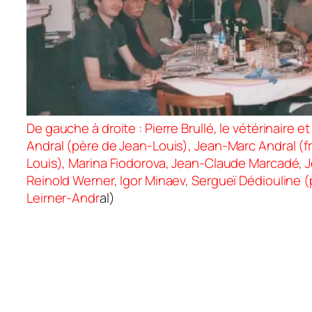
De gauche à droite : Pierre Brullé, le vétérinaire e
Andral (père de Jean-Louis), Jean-Marc Andral (f
Louis), Marina Fiodorova, Jean-Claude Marcadé, J
Reinold Werner, Igor Minaev, Sergueï Dédiouline (
Leirner-Andr
al)