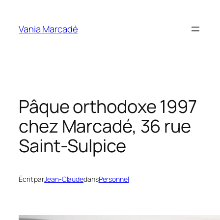
Aller
au
Vania Marcadé
contenu
Pâque orthodoxe 1997
chez Marcadé, 36 rue
Saint-Sulpice
Écrit par
Jean-Claude
dans
Personnel