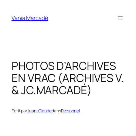
Aller
au
Vania Marcadé
contenu
PHOTOS D’ARCHIVES
EN VRAC (ARCHIVES V.
& JC.MARCADÉ)
Écrit par
Jean-Claude
dans
Personnel