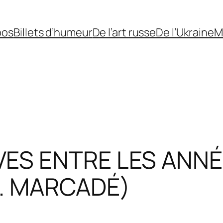
pos
Billets d’humeur
De l’art russe
De l’Ukraine
M
ES ENTRE LES ANNÉE
l. MARCADÉ)