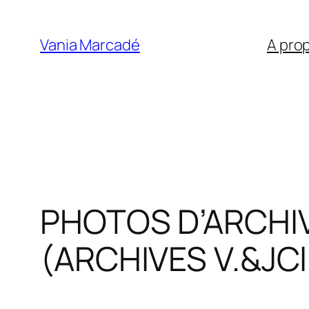
Aller
au
Vania Marcadé
A pro
contenu
PHOTOS D’ARCHIV
(ARCHIVES V.&JC