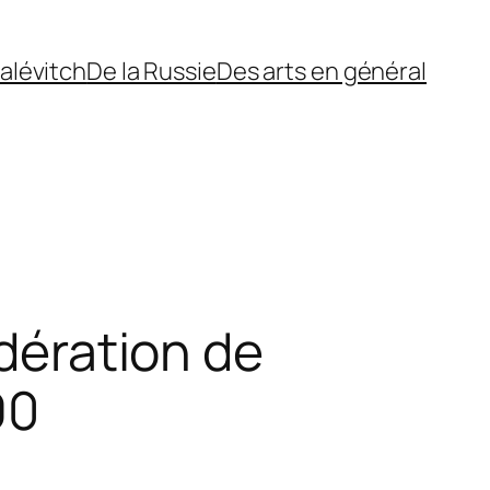
alévitch
De la Russie
Des arts en général
édération de
90