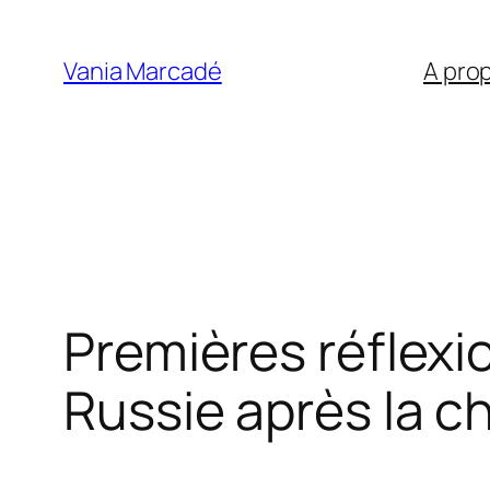
Aller
au
Vania Marcadé
A pro
contenu
Premières réflexio
Russie après la c