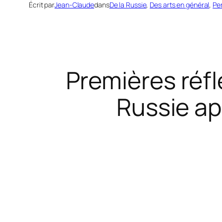
Écrit par
Jean-Claude
dans
De la Russie
, 
Des arts en général
, 
Pe
Premières réfl
Russie ap