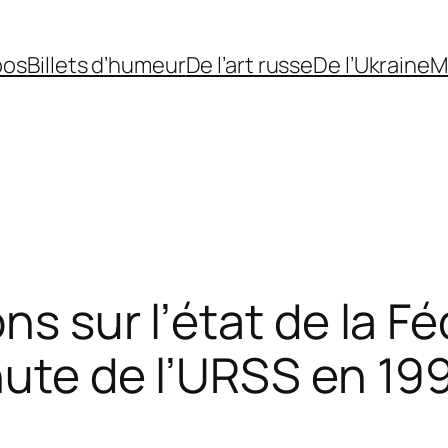
pos
Billets d’humeur
De l’art russe
De l’Ukraine
M
ns sur l’état de la F
hute de l’URSS en 19