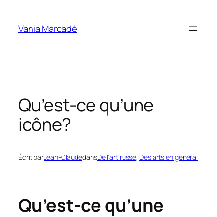
Aller
au
Vania Marcadé
contenu
Qu’est-ce qu’une
icône?
Écrit par
Jean-Claude
dans
De l’art russe
, 
Des arts en général
Qu’est-ce qu’une