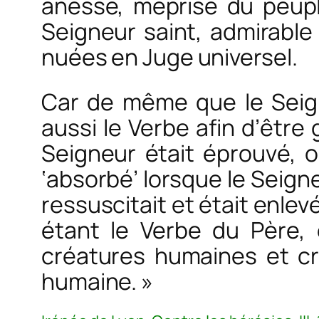
ânesse, méprisé du peuple
Seigneur saint, admirable 
nuées en Juge universel.
Car de même que le Seign
aussi le Verbe afin d’être 
Seigneur était éprouvé, ou
‘absorbé’ lorsque le Seign
ressuscitait et était enlevé
étant le Verbe du Père, 
créatures humaines et cr
humaine. »