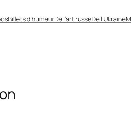
pos
Billets d’humeur
De l’art russe
De l’Ukraine
M
yon