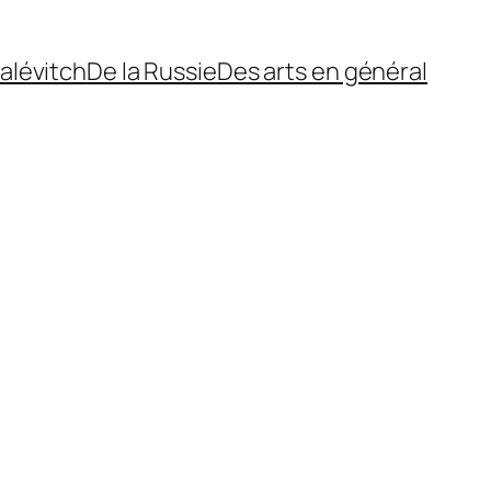
alévitch
De la Russie
Des arts en général