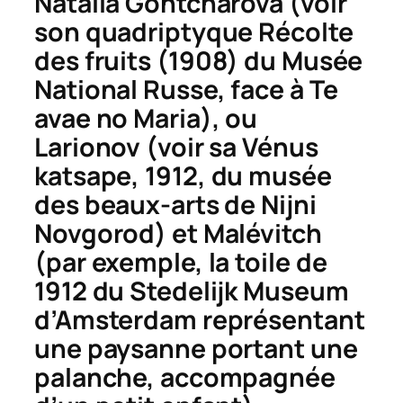
Natalia Gontcharova (voir
son quadriptyque
Récolte
des fruits
(1908) du Musée
National Russe, face à
Te
avae no Maria
), ou
Larionov (voir sa
Vénus
katsape
, 1912, du musée
des beaux-arts de Nijni
Novgorod) et Malévitch
(par exemple, la toile de
1912 du Stedelijk Museum
d’Amsterdam représentant
une paysanne portant une
palanche, accompagnée