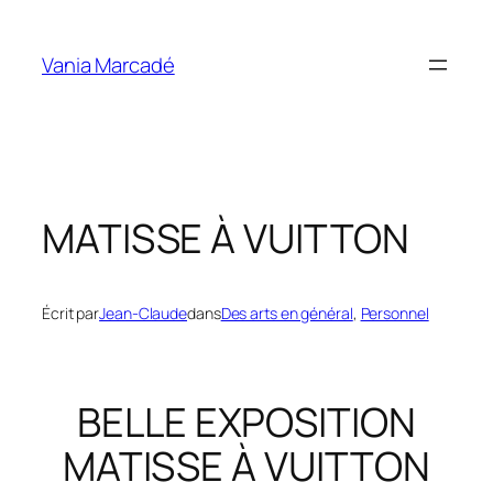
Aller
au
Vania Marcadé
contenu
MATISSE À VUITTON
Écrit par
Jean-Claude
dans
Des arts en général
, 
Personnel
BELLE EXPOSITION
MATISSE À VUITTON