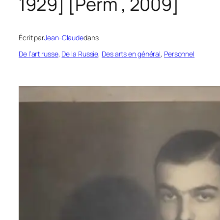
1929] [Perm , 2009]
Écrit par
Jean-Claude
dans
De l’art russe
, 
De la Russie
, 
Des arts en général
, 
Personnel