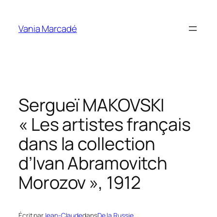
Aller
au
Vania Marcadé
contenu
Sergueï MAKOVSKI
« Les artistes français
dans la collection
d’Ivan Abramovitch
Morozov », 1912
Écrit par
Jean-Claude
dans
De la Russie