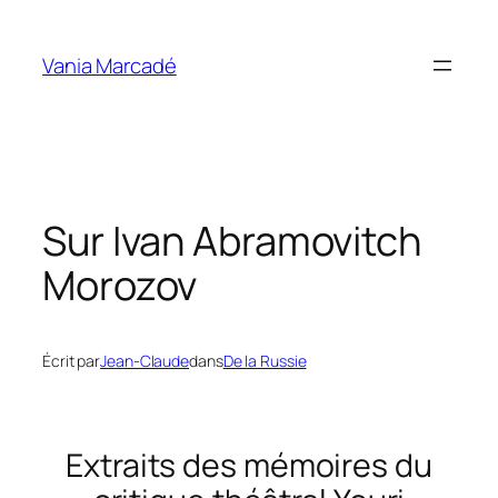
Aller
au
Vania Marcadé
contenu
Sur Ivan Abramovitch
Morozov
Écrit par
Jean-Claude
dans
De la Russie
Extraits des mémoires du