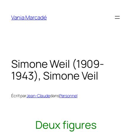
Aller
au
Vania Marcadé
contenu
Simone Weil (1909-
1943), Simone Veil
Écrit par
Jean-Claude
dans
Personnel
Deux figures