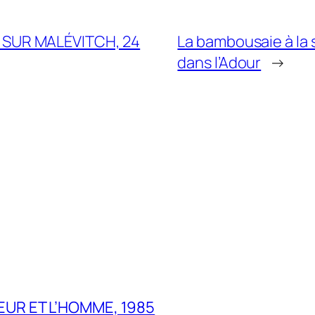
SUR MALÉVITCH, 24
La bambousaie à la 
dans l’Adour
→
UR ET L’HOMME, 1985