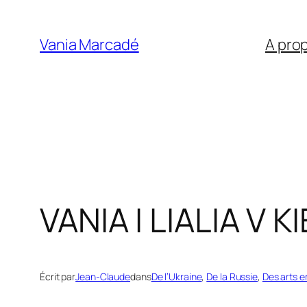
Aller
au
Vania Marcadé
A pro
contenu
VANIA I LIALIA V 
Écrit par
Jean-Claude
dans
De l’Ukraine
, 
De la Russie
, 
Des arts e