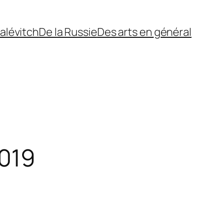
alévitch
De la Russie
Des arts en général
2019