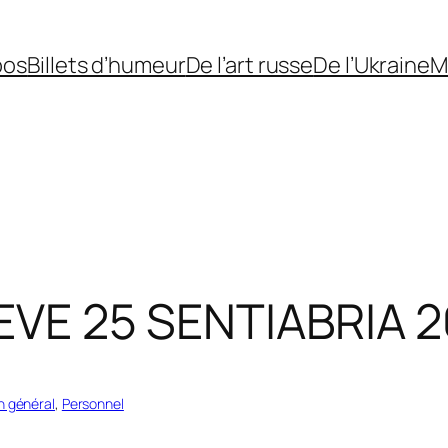
pos
Billets d’humeur
De l’art russe
De l’Ukraine
M
KIEVE 25 SENTIABRIA 
n général
, 
Personnel