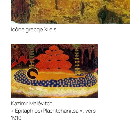
Icône grecqe XIIe s.
Kazimir Malévitch,
« Epitaphios/Plachtchanitsa », vers
1910