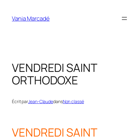
Aller
au
Vania Marcadé
contenu
VENDREDI SAINT
ORTHODOXE
Écrit par
Jean-Claude
dans
Non classé
VENDREDI SAINT