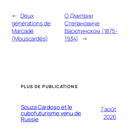
←
Deux
О Дмитрии
générations de
Степановиче
Marcadé
Васютинском (1875-
(Mouscardès)
1934)
→
PLUS DE PUBLICATIONS
Souza Cardoso et le
7 août
cubofuturisme venu de
2026
Russie