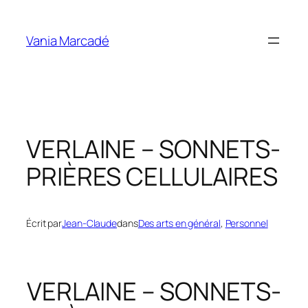
Aller
au
Vania Marcadé
contenu
VERLAINE – SONNETS-
PRIÈRES CELLULAIRES
Écrit par
Jean-Claude
dans
Des arts en général
, 
Personnel
VERLAINE – SONNETS-