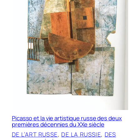
Picasso et la vie artistique russe des deux
premières décennies du XXe siècle
DE L’ART RUSSE
, 
DE LA RUSSIE
, 
DES