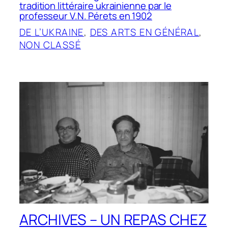
tradition littéraire ukrainienne par le
professeur V.N. Pérets en 1902
DE L’UKRAINE
, 
DES ARTS EN GÉNÉRAL
, 
NON CLASSÉ
ARCHIVES – UN REPAS CHEZ