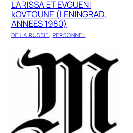
LARISSA ET EVGUENI
kOVTOUNE (LENINGRAD,
ANNEES 1980)
DE LA RUSSIE
, 
PERSONNEL