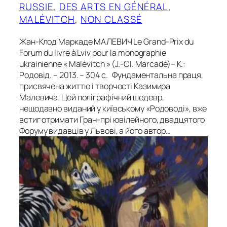
RUSSIE
, 
DES ARTS EN GÉNÉRAL
, 
MALÉVITCH
, 
NON CLASSÉ
Жан-Клод Маркаде МАЛЕВИЧ Le Grand-Prix du
Forum du livre à Lviv pour la monographie
ukrainienne « Malévitch » (J.-Cl. Marcadé)– К.:
Родовід. – 2013. – 304 с. Фундаментальна праця,
присвячена життю і творчості Казимира
Малевича. Цей поліграфічний шедевр,
нещодавно виданий у київському «Родоводі», вже
встиг отримати Гран-прі ювілейного, двадцятого
Форуму видавців у Львові, а його автор…