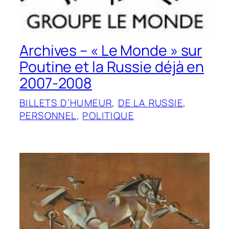
Archives – « Le Monde » sur
Poutine et la Russie déjà en
2007-2008
BILLETS D’HUMEUR
, 
DE LA RUSSIE
, 
PERSONNEL
, 
POLITIQUE