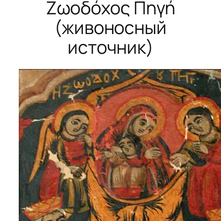
Ζωοδόχος Πηγή
(живоносный
источник)