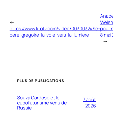
Anabe
←
Weis
https://www.ktotv.com/video/00300324/le-
pour 
pere-gregoire-la-voie-vers-la-lumiere
8 mai
→
PLUS DE PUBLICATIONS
Souza Cardoso et le
7 août
cubofuturisme venu de
2026
Russie