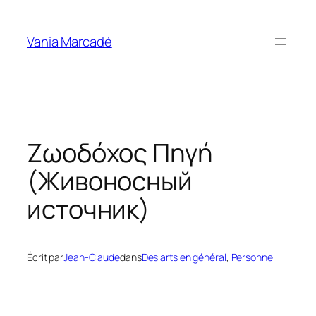
Aller
au
Vania Marcadé
contenu
Ζωοδόχος Πηγή
(Живоносный
источник)
Écrit par
Jean-Claude
dans
Des arts en général
, 
Personnel