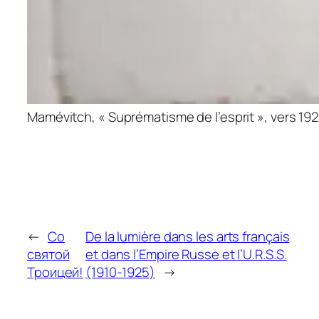
Mamévitch, « Suprématisme de l’esprit », vers 19
←
Со
De la lumière dans les arts français
святой
et dans l’Empire Russe et l’U.R.S.S.
Троицей!
(1910-1925)
→