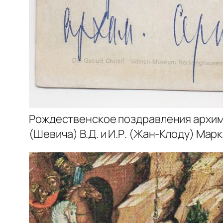
Рождественское поздравления архи
(Шевича) В.Д. и И.Р. (Жан-Клоду) Мар