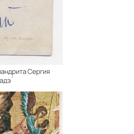
мандрита Сергия
кадэ`