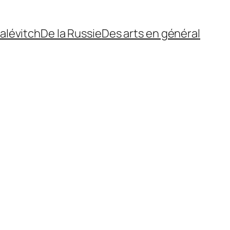
alévitch
De la Russie
Des arts en général