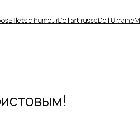
pos
Billets d’humeur
De l’art russe
De l’Ukraine
M
ристовым!