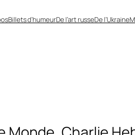
pos
Billets d’humeur
De l’art russe
De l’Ukraine
M
e Monde
,
Charlie He