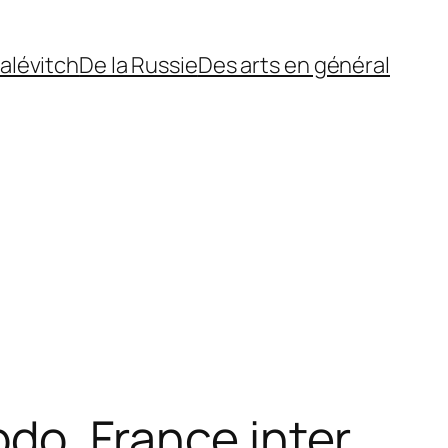
alévitch
De la Russie
Des arts en général
bdo
,
France inter
,