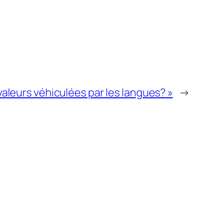
 valeurs véhiculées par les langues? »
→