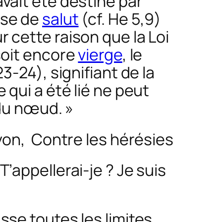
vait été destiné par
use de
salut
(cf. He 5,9)
 cette raison que la Loi
soit encore
vierge
, le
3-24), signifiant de la
 qui a été lié ne peut
 du nœud. »
Lyon,
Contre les hérésies
’appellerai-je ? Je suis
sse toutes les limites