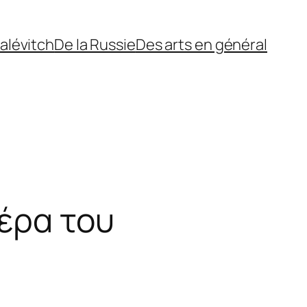
alévitch
De la Russie
Des arts en général
μέρα του