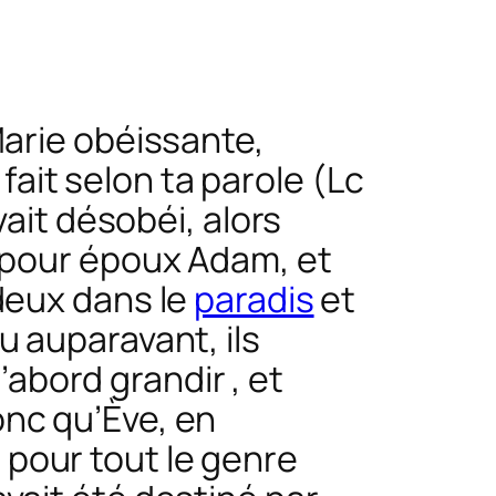
arie obéissante,
 fait selon ta parole
(Lc
vait désobéi, alors
 pour époux Adam, et
 deux dans le
paradis
et
u auparavant, ils
d’abord grandir , et
onc qu’Ève, en
pour tout le genre