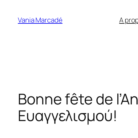
Aller
au
Vania Marcadé
A pro
contenu
Bonne fête de l’A
Ευαγγελισμού!