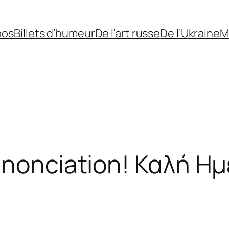
pos
Billets d’humeur
De l’art russe
De l’Ukraine
M
nnonciation! Καλή Η