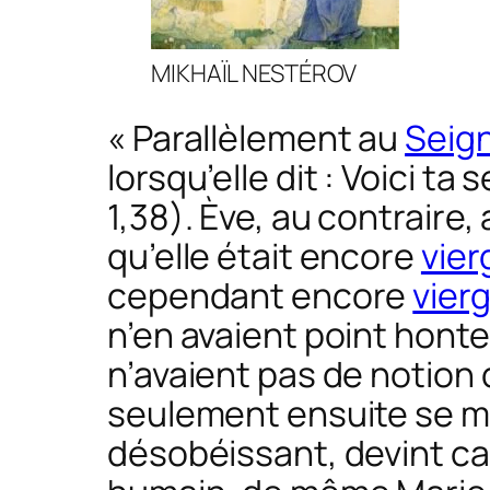
MIKHAÏL NESTÉROV
« Parallèlement au
Seig
lorsqu’elle dit :
Voici ta 
1,38). Ève, au contraire,
qu’elle était encore
vier
cependant encore
vier
n’en avaient point honte
n’avaient pas de notion de
seulement ensuite se mu
désobéissant, devint ca