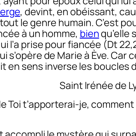
yant pour époux celui qui lui a
ierge
, devint, en obéissant, ca
out le genre humain. C’est pour
iancée à un homme,
bien
qu’elle 
 l’a prise pour fiancée (Dt 22,2
i s’opère de Marie à Ève. Car ce
fait en sens inverse les boucles
Saint Irénée de 
e Toi t’apporterai-je, comment T
t accompli le mystère qui surpa