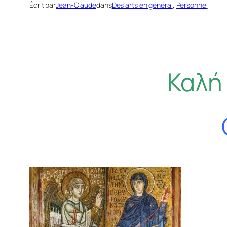
Écrit par
Jean-Claude
dans
Des arts en général
, 
Personnel
Καλή