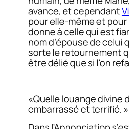
humain, de même Marie, a
avance, et cependant
V
pour elle-même et pour t
donne à celle qui est f
nom d’épouse de celui qui
sorte le retournement qu
être délié que si l’on re
«Quelle louange divine d
embarrassé et terrifié. »
Dans l’Annonciation s’es