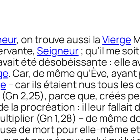
neur
, on trouve aussi la
Vierge
M
servante,
Seigneur
; qu’il me soit
 avait été désobéissante : elle a
ge
. Car, de même qu’Ève, ayant
ge
– car ils étaient nus tous les
 (Gn 2,25), parce que, créés pe
 la procréation : il leur fallait 
ltiplier (Gn 1,28) – de même d
use de mort pour elle-même et 