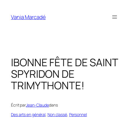
Aller
au
Vania Marcadé
contenu
IBONNE FÊTE DE SAINT
SPYRIDON DE
TRIMYTHONTE!
Écrit par
Jean-Claude
dans
Des arts en général
, 
Non classé
, 
Personnel