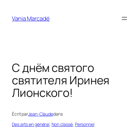
Aller
au
Vania Marcadé
contenu
C днём святого
святителя Иринея
Лионского!
Écrit par
Jean-Claude
dans
Des arts en général
, 
Non classé
, 
Personnel