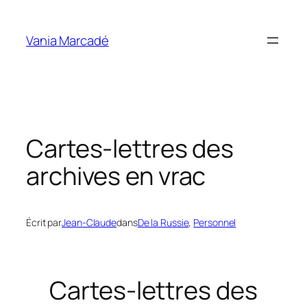
Aller
au
Vania Marcadé
contenu
Cartes-lettres des
archives en vrac
Écrit par
Jean-Claude
dans
De la Russie
, 
Personnel
Cartes-lettres des