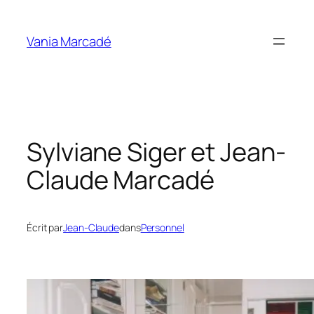
Aller
au
Vania Marcadé
contenu
Sylviane Siger et Jean-
Claude Marcadé
Écrit par
Jean-Claude
dans
Personnel