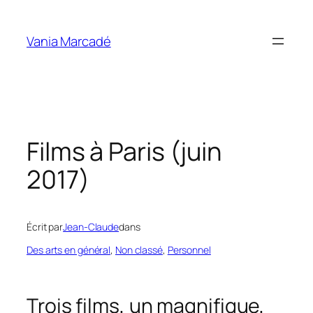
Aller
au
Vania Marcadé
contenu
Films à Paris (juin
2017)
Écrit par
Jean-Claude
dans
Des arts en général
, 
Non classé
, 
Personnel
Trois films, un magnifique,