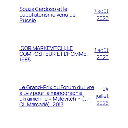
Souza Cardoso et le
7 août
cubofuturisme venu de
2026
Russie
IGOR MARKEVITCH, LE
1 août
COMPOSITEUR ET L’HOMME,
2026
1985
Le Grand-Prix du Forum du livre
24
à Lviv pour la monographie
juillet
ukrainienne « Malévitch » (J.-
2026
Cl. Marcadé), 2013