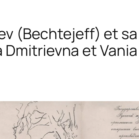
ev (Bechtejeff) et s
a Dmitrievna et Vani