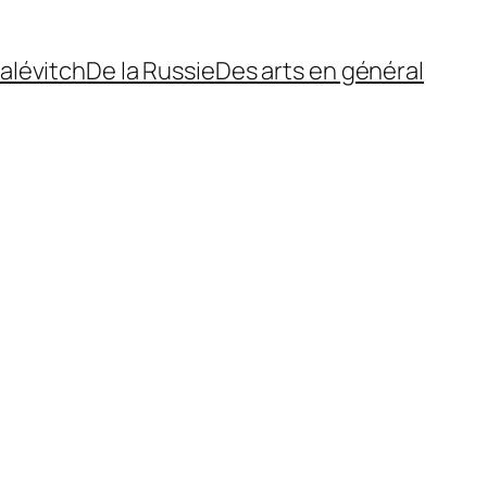
alévitch
De la Russie
Des arts en général