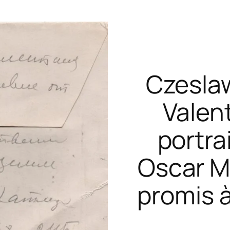
Czeslaw
Valen
portra
Oscar Mil
promis à