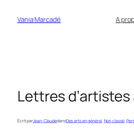
Aller
au
Vania Marcadé
A pro
contenu
Lettres d’artiste
Écrit par
Jean-Claude
dans
Des arts en général
, 
Non classé
, 
Per