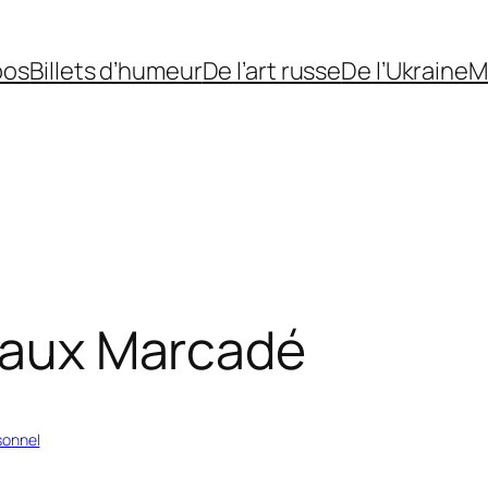
pos
Billets d’humeur
De l’art russe
De l’Ukraine
M
s aux Marcadé
sonnel