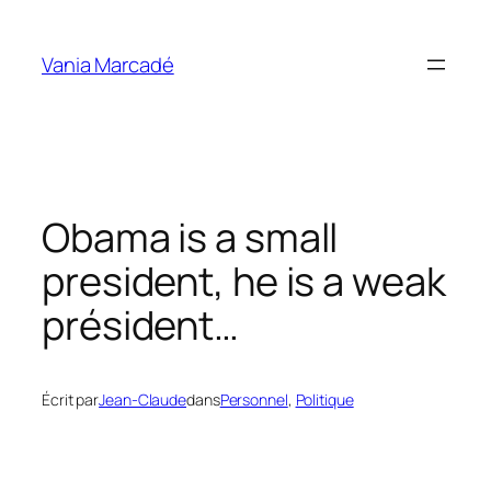
Aller
au
Vania Marcadé
contenu
Obama is a small
president, he is a weak
président…
Écrit par
Jean-Claude
dans
Personnel
, 
Politique